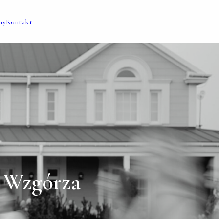
my
Kontakt
e Wzgórza