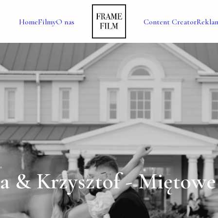
Home
Filmy
O nas
Content Creator
Rekla
 & Krzysztof - Miętow