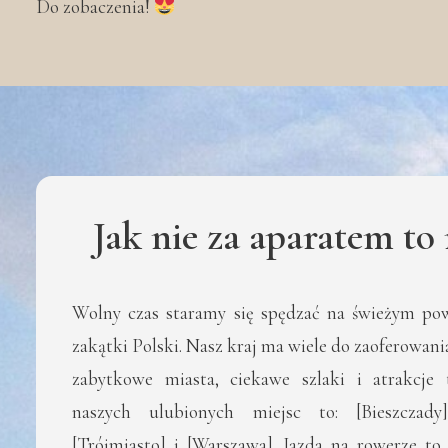
Do zobaczenia!
Jak nie za aparatem to
Wolny czas staramy się spędzać na świeżym pow
zakątki Polski. Nasz kraj ma wiele do zaoferowani
zabytkowe miasta, ciekawe szlaki i atrakcje 
naszych ulubionych miejsc to: [Bieszczady]
[Trójmiasto] i [Warszawa]. Jazda na rowerze to