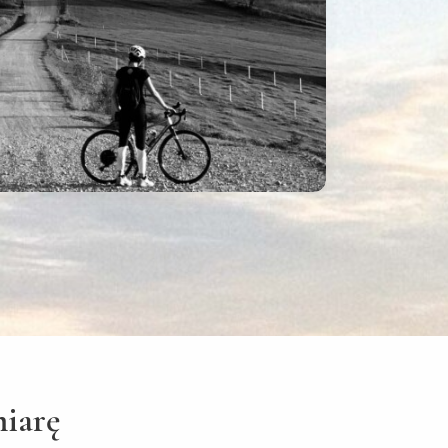
miarę