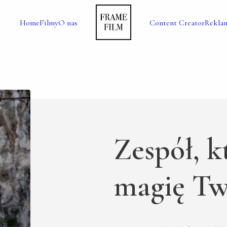
Home
Filmy
O nas
Content Creator
Rekla
Zespół, k
magię Tw