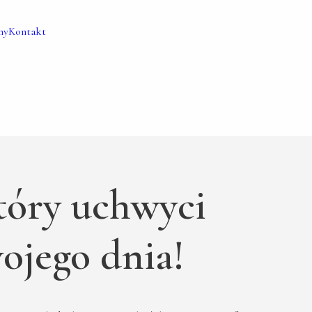
my
Kontakt
tóry uchwyci
ojego dnia!