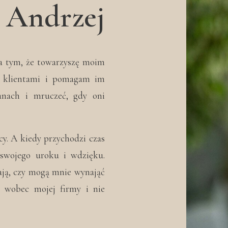
m Andrzej
na tym, że towarzyszę moim
 klientami i pomagam im
anach i mruczeć, gdy oni
cy. A kiedy przychodzi czas
swojego uroku i wdzięku.
ają, czy mogą mnie wynająć
y wobec mojej firmy i nie