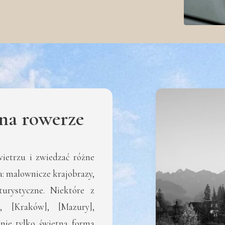
 na rowerze
ietrzu i zwiedzać różne
a: malownicze krajobrazy,
turystyczne. Niektóre z
, [Kraków], [Mazury],
 nie tylko świetna forma